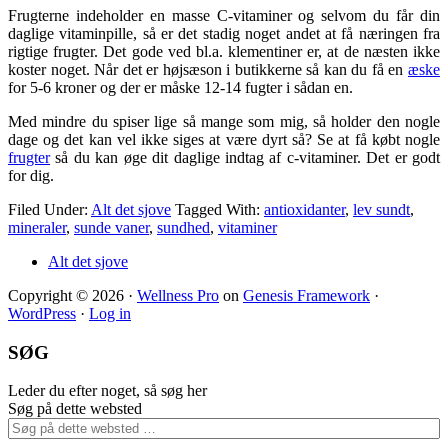
Frugterne indeholder en masse C-vitaminer og selvom du får din
daglige vitaminpille, så er det stadig noget andet at få næringen fra
rigtige frugter. Det gode ved bl.a. klementiner er, at de næsten ikke
koster noget. Når det er højsæson i butikkerne så kan du få en
æske
for 5-6 kroner og der er måske 12-14 fugter i sådan en.
Med mindre du spiser lige så mange som mig, så holder den nogle
dage og det kan vel ikke siges at være dyrt så? Se at få købt nogle
frugter
så du kan øge dit daglige indtag af c-vitaminer. Det er godt
for dig.
Filed Under:
Alt det sjove
Tagged With:
antioxidanter
,
lev sundt
,
mineraler
,
sunde vaner
,
sundhed
,
vitaminer
Alt det sjove
Copyright © 2026 ·
Wellness Pro
on
Genesis Framework
·
WordPress
·
Log in
SØG
Leder du efter noget, så søg her
Søg på dette websted