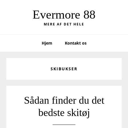
Skip
Skip
to
to
Evermore 88
primary
main
MERE AF DET HELE
navigation
content
Hjem
Kontakt os
SKIBUKSER
Sådan finder du det
bedste skitøj