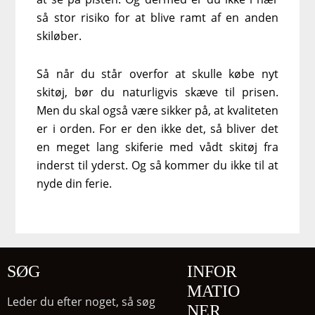
så stor risiko for at blive ramt af en anden
skiløber.
Så når du står overfor at skulle købe nyt
skitøj, bør du naturligvis skæve til prisen.
Men du skal også være sikker på, at kvaliteten
er i orden. For er den ikke det, så bliver det
en meget lang skiferie med vådt skitøj fra
inderst til yderst. Og så kommer du ikke til at
nyde din ferie.
SØG
INFOR
MATIO
Leder du efter noget, så søg
NER