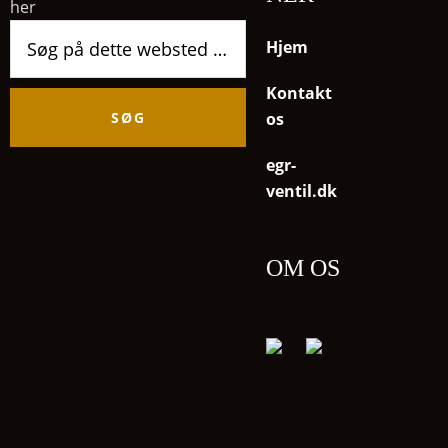
her
Søg
Hjem
på
dette
Kontakt
websted
os
egr-
ventil.dk
OM OS