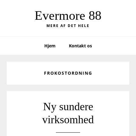
Skip
Skip
to
to
Evermore 88
primary
main
MERE AF DET HELE
navigation
content
Hjem
Kontakt os
FROKOSTORDNING
Ny sundere
virksomhed