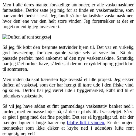
Men i alle deres mange forskellige annoncer, er alle vaskemaskiner
fantastiske. Derfor satte jeg mig for at finde en vaskemaskine, som
har vundet bedst i test. Jeg fandt så tre fantastiske vaskemaskiner,
hvor den ene var den helt store vinder. Jeg foretrækker at det er
noget ordentlig jeg investere i.
Så jeg fik købt den berømte testvinder hjem til. Det var en virkelig
god investering, for den gamle valgte selv at sove ind. Så det
passede perfekt, med ankomst af den nye vaskemaskine. Samtidig
har jeg fået ordnet have, således at der nu er ryddet op og gjort klart
til sommeren.
Men inden da skal kæresten lige overstå et lille projekt. Jeg elsker
duften af vasketøj, som der har hængt til tørre ude i den friske vind
og solen. Derfor har jeg været ude i byggemarked, købt ind til et
udendørs vaskestativ.
Så vil jeg have sådan et fint gammeldags vaskestativ banket ned i
jorden, med en masse linjer på, så der er plads til al vasketøjet. Så vi
er gået i gang med det fine projekt. Det ser så hyggeligt ud, når der
hænger lagner i lange baner og
blafre lidt i vinden.
Er der nogen
mennesker som ikke elsker at krybe ned i udendørs lufte rent
sengetøj, nej vel!