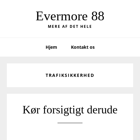
Skip
Skip
to
to
Evermore 88
primary
main
MERE AF DET HELE
navigation
content
Hjem
Kontakt os
TRAFIKSIKKERHED
Kør forsigtigt derude