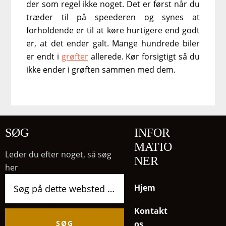
der som regel ikke noget. Det er først når du
træder til på speederen og synes at
forholdende er til at køre hurtigere end godt
er, at det ender galt. Mange hundrede biler
er endt i
grøfter
allerede. Kør forsigtigt så du
ikke ender i grøften sammen med dem.
SØG
INFOR
MATIO
Leder du efter noget, så søg
NER
her
Søg
Hjem
på
dette
Kontakt
websted
os