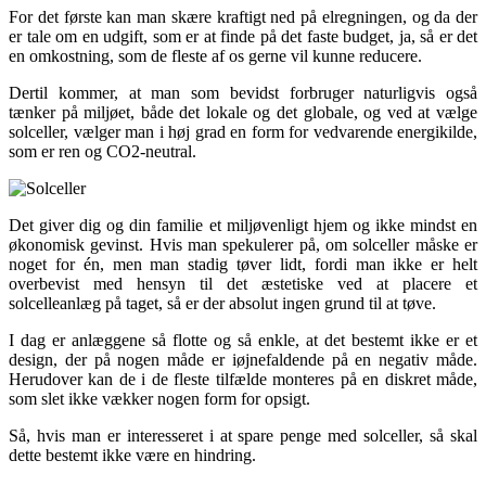
For det første kan man skære kraftigt ned på elregningen, og da der
er tale om en udgift, som er at finde på det faste budget, ja, så er det
en omkostning, som de fleste af os gerne vil kunne reducere.
Dertil kommer, at man som bevidst forbruger naturligvis også
tænker på miljøet, både det lokale og det globale, og ved at vælge
solceller, vælger man i høj grad en form for vedvarende energikilde,
som er ren og CO2-neutral.
Det giver dig og din familie et miljøvenligt hjem og ikke mindst en
økonomisk gevinst. Hvis man spekulerer på, om solceller måske er
noget for én, men man stadig tøver lidt, fordi man ikke er helt
overbevist med hensyn til det æstetiske ved at placere et
solcelleanlæg på taget, så er der absolut ingen grund til at tøve.
I dag er anlæggene så flotte og så enkle, at det bestemt ikke er et
design, der på nogen måde er iøjnefaldende på en negativ måde.
Herudover kan de i de fleste tilfælde monteres på en diskret måde,
som slet ikke vækker nogen form for opsigt.
Så, hvis man er interesseret i at spare penge med solceller, så skal
dette bestemt ikke være en hindring.