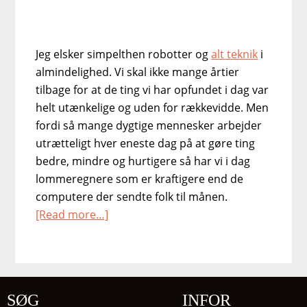
Jeg elsker simpelthen robotter og
alt teknik
i
almindelighed. Vi skal ikke mange årtier
tilbage for at de ting vi har opfundet i dag var
helt utænkelige og uden for rækkevidde. Men
fordi så mange dygtige mennesker arbejder
utrætteligt hver eneste dag på at gøre ting
bedre, mindre og hurtigere så har vi i dag
lommeregnere som er kraftigere end de
computere der sendte folk til månen.
about
[Read more…]
Robotter
og
andet
morskab
SØG
INFOR