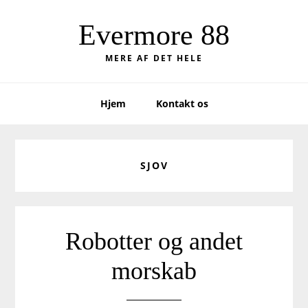
Skip
Skip
to
to
Evermore 88
primary
main
MERE AF DET HELE
navigation
content
Hjem
Kontakt os
SJOV
Robotter og andet
morskab