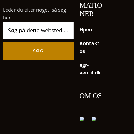
MATIO
Leder du efter noget, så søg
NER
her
Søg
Hjem
på
dette
Kontakt
websted
os
egr-
ventil.dk
OM OS