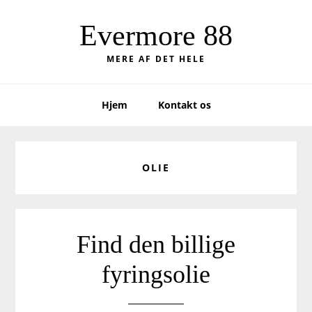
Skip
Skip
to
to
Evermore 88
primary
main
MERE AF DET HELE
navigation
content
Hjem
Kontakt os
OLIE
Find den billige
fyringsolie