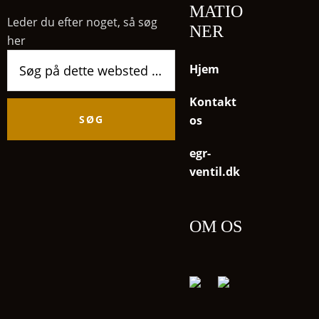
MATIO
Leder du efter noget, så søg
NER
her
Søg
Hjem
på
dette
Kontakt
websted
os
egr-
ventil.dk
OM OS