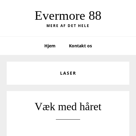
Skip
Skip
to
to
Evermore 88
primary
main
MERE AF DET HELE
navigation
content
Hjem
Kontakt os
LASER
Væk med håret