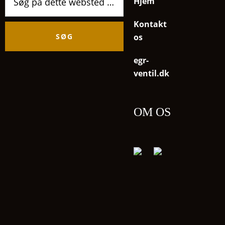
Hjem
på
dette
Kontakt
websted
os
egr-
ventil.dk
OM OS