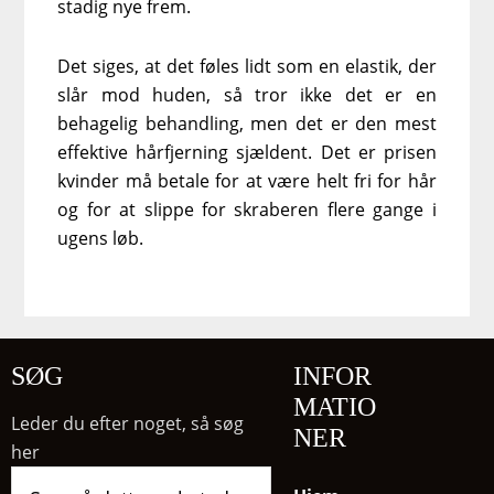
stadig nye frem.
Det siges, at det føles lidt som en elastik, der
slår mod huden, så tror ikke det er en
behagelig behandling, men det er den mest
effektive hårfjerning sjældent. Det er prisen
kvinder må betale for at være helt fri for hår
og for at slippe for skraberen flere gange i
ugens løb.
SØG
INFOR
MATIO
Leder du efter noget, så søg
NER
her
Søg