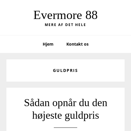
Skip
Skip
to
to
Evermore 88
primary
main
MERE AF DET HELE
navigation
content
Hjem
Kontakt os
GULDPRIS
Sådan opnår du den
højeste guldpris