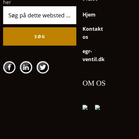
her
Søg
Hjem
på
dette
Kontakt
websted
os
egr-
ventil.dk
OM OS