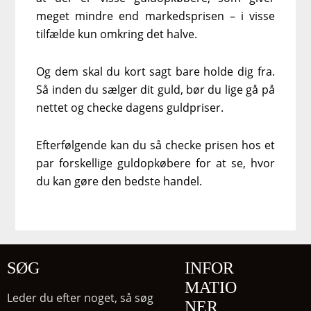
meget mindre end markedsprisen – i visse
tilfælde kun omkring det halve.
Og dem skal du kort sagt bare holde dig fra.
Så inden du sælger dit guld, bør du lige gå på
nettet og checke dagens guldpriser.
Efterfølgende kan du så checke prisen hos et
par forskellige guldopkøbere for at se, hvor
du kan gøre den bedste handel.
SØG
INFOR
MATIO
Leder du efter noget, så søg
NER