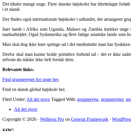
Det tiltaler mange unge. Flere danske højskoler har tilrettelagte forl
i et uland.
Der findes også internationale højskoler i udlandet, der arrangerer grup
Især lande i Afrika som Uganda, Malawi og Zambia trækker unge til
markarbejdet. Også Sydamerika og flere fattige asiatiske lande som I
Man skal dog ikke bare springe ud i det medmindre man har fysikken og
Derfor skal man kunne holde primitive forhold ud – det er ikke ualmi
selvom du måske ikke helt forstår dem.
Relevante links:
Find grupperejser for unge her
.
Find en dansk global højskole her.
Filed Under:
Alt det sjove
Tagged With:
grupperejse
,
grupperejser
,
gr
Alt det sjove
Copyright © 2026 ·
Wellness Pro
on
Genesis Framework
·
WordPres
SØG