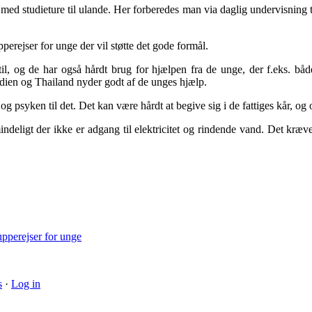
øb med studieture til ulande. Her forberedes man via daglig undervisning
perejser for unge der vil støtte det gode formål.
, og de har også hårdt brug for hjælpen fra de unge, der f.eks. bå
ndien og Thailand nyder godt af de unges hjælp.
 psyken til det. Det kan være hårdt at begive sig i de fattiges kår, og 
ndeligt der ikke er adgang til elektricitet og rindende vand. Det kræve
upperejser for unge
s
·
Log in