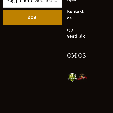
på
dette
Kontakt
websted
os
egr-
ventil.dk
OM OS