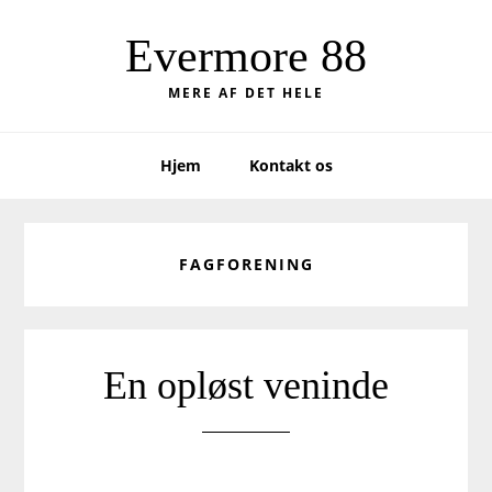
Skip
Skip
to
to
Evermore 88
primary
main
MERE AF DET HELE
navigation
content
Hjem
Kontakt os
FAGFORENING
En opløst veninde