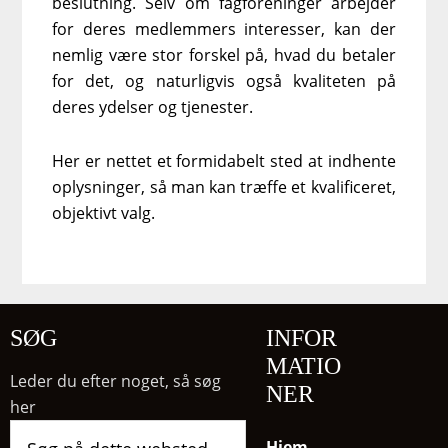
beslutning. Selv om fagforeninger arbejder
for deres medlemmers interesser, kan der
nemlig være stor forskel på, hvad du betaler
for det, og naturligvis også kvaliteten på
deres ydelser og tjenester.
Her er nettet et formidabelt sted at indhente
oplysninger, så man kan træffe et kvalificeret,
objektivt valg.
SØG
INFOR
MATIO
Leder du efter noget, så søg
NER
her
Søg
Hjem