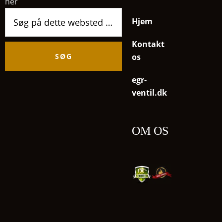
her
Søg
Hjem
på
dette
Kontakt
websted
os
egr-
ventil.dk
OM OS