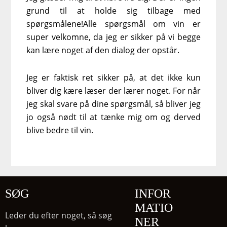
grund til at holde sig tilbage med
spørgsmålene!Alle spørgsmål om vin er
super velkomne, da jeg er sikker på vi begge
kan lære noget af den dialog der opstår.
Jeg er faktisk ret sikker på, at det ikke kun
bliver dig kære læser der lærer noget. For når
jeg skal svare på dine spørgsmål, så bliver jeg
jo også nødt til at tænke mig om og derved
blive bedre til vin.
SØG
INFOR
MATIO
Leder du efter noget, så søg
NER