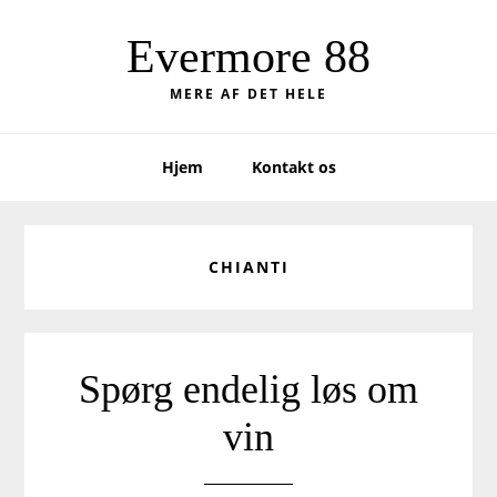
Skip
Skip
to
to
Evermore 88
primary
main
MERE AF DET HELE
navigation
content
Hjem
Kontakt os
CHIANTI
Spørg endelig løs om
vin