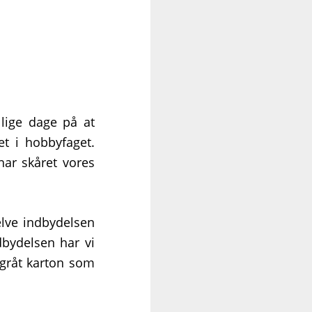
llige dage på at
t i hobbyfaget.
har skåret vores
elve indbydelsen
dbydelsen har vi
egråt karton som