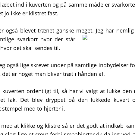
 klæbet ind i kuverten og på samme måde er svarkorte
 jo ikke er klistret fast.
 er også blevet trænet ganske meget.
Jeg har nemlig 
tlige svarkort hvor der står
vor det skal sendes til.
g også lige skrevet under på samtlige indbydelser for
 det er noget man bliver træt i hånden af.
e kuverten ordentligt til, så har vi valgt at lukke de
det lak. Det blev dryppet på den lukkede kuvert o
 stempel med to hjerter i.
 med at klikke og klistre så er det godt at indkøb kan
Jeg slog lige et smut forbi smaahjerter.dk da jeg ved a