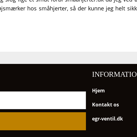
øjsmærker hos småhjerter, så der kunne jeg helt sikke
INFORMATI
Hjem
Søg
på
Kontakt os
dette
egr-ventil.dk
websted