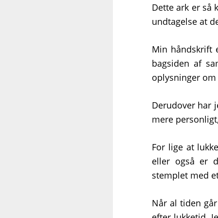
Dette ark er så
undtagelse at det
Min håndskrift
bagsiden af sam
oplysninger om h
Derudover har je
mere personligt,
For lige at lukk
eller også er 
stemplet med et
Når al tiden går
efter lukketid. 