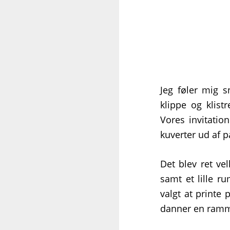
Jeg føler mig s
klippe og klist
Vores invitatio
kuverter ud af p
Det blev ret ve
samt et lille r
valgt at printe
danner en ram