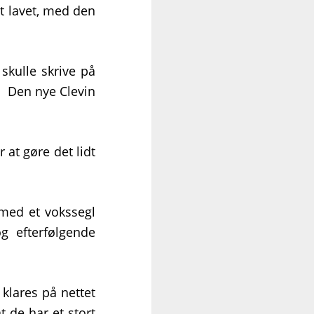
t lavet, med den
skulle skrive på
 at gøre det lidt
n med et vokssegl
g efterfølgende
 klares på nettet
t de har et stort