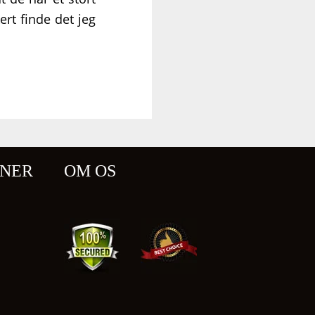
rt finde det jeg
ONER
OM OS