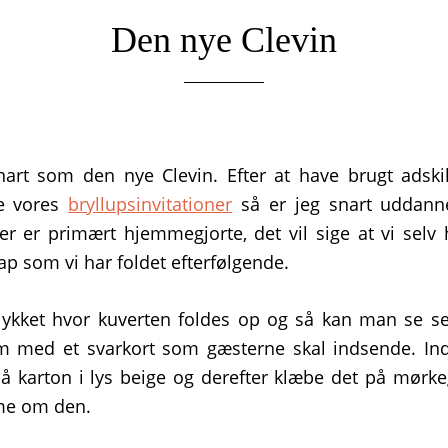
Den nye Clevin
nart som den nye Clevin. Efter at have brugt adski
re vores
bryllupsinvitationer
så er jeg snart uddanne
ner er primært hjemmegjorte, det vil sige at vi selv 
ap som vi har foldet efterfølgende.
llykket hvor kuverten foldes op og så kan man se s
um med et svarkort som gæsterne skal indsende. In
 på karton i lys beige og derefter klæbe det på mørk
me om den.