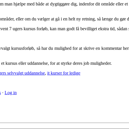
 som man hjælpe med både at dygtiggøre dig, indenfor dit område eller e
områder, eller om du vælger at gå i en helt ny retning, så længe du gør
ivent 7 ugers kursus forløb, kan man godt få bevilliget ekstra tid, såda
lvvalgt kursusforløb, så har du mulighed for at skrive en kommentar her
et kursus eller uddannelse, for at styrke deres job muligheder.
gers selvvalgt uddannelse
,
it kurser for ledige
s
·
Log in