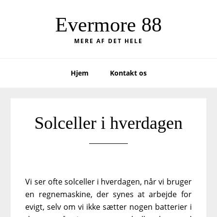
Skip
Skip
to
to
Evermore 88
primary
main
MERE AF DET HELE
navigation
content
Hjem
Kontakt os
Solceller i hverdagen
Vi ser ofte solceller i hverdagen, når vi bruger
en regnemaskine, der synes at arbejde for
evigt, selv om vi ikke sætter nogen batterier i