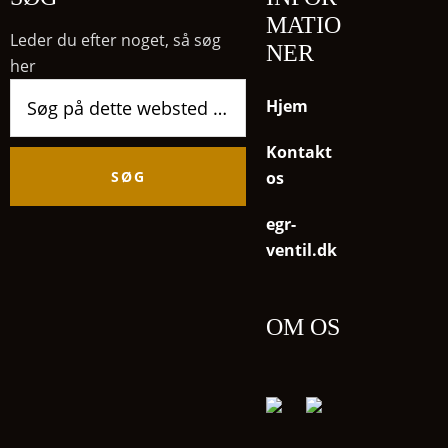
MATIO
Leder du efter noget, så søg
NER
her
Søg
Hjem
på
dette
Kontakt
websted
os
egr-
ventil.dk
OM OS