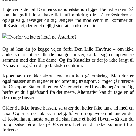
Lige ved siden af Danmarks nationalstadion ligger Fælledparken. Så
kan du godt lide at have lidt luft omkring dig, så er Østerbro et
oplagt valg.Bevæger du dig længere ind mod centrum, kommer du
til Kastellet, der er et dejligt sted at spadsere en tur.
Og så kan du jo lægge vejen forbi Den Lille Havfrue – om ikke
andet så for at se alle de mange turister, så får sig en oplevelse
sammen med den lille dame. Og fra Kastellet er der jo ikke langt til
Nyhavn – og så er du jo faktisk i centrum.
København er ikke større, end man kan gå omkring. Men der er
også masser af muligheder for offentlig transport. S-toget går direkte
fra Østerport Station til enten Vesterport eller Hovedbanegården. Og
herfra er du i gåafstand fra det meste. Alternativt kan du tage en af
de mange busser.
Gider du ikke bruge bussen, så tager det heller ikke lang tid med en
taxa. Og prisen er faktisk rimelig. Så vil du opleve en lidt anden del
af København, næste gang du skal finde et hotel i byen – så kan du
roligt satse på at bo på Østerbro. Det vil du ikke komme til at
fortryde.