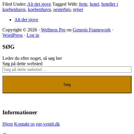
Filed Under:
Alt det sjove
Tagged With:
ferie
,
hotel
,
hoteller i
koebenhavn
,
koebenhavn
,
oesterbro
,
rejser
Alt det sjove
Copyright © 2026 ·
Wellness Pro
on
Genesis Framework
·
WordPress
·
Log in
SØG
Leder du efter noget, så søg her
Søg på dette websted
Informationer
Hjem
Kontakt os
egr-ventil.dk